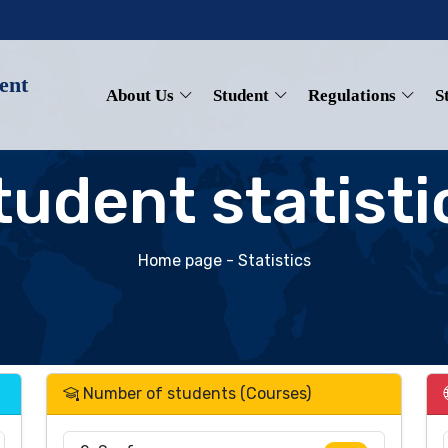
ent
About Us
Student
Regulations
S
tudent statisti
Home page
- Statistics
Number of students (Courses)