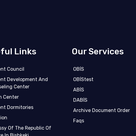
ful Links
Our Services
nt Council
OBİS
nt Development And
OBİStest
eling Center
ABİS
h Center
DABİS
nt Dormitories
Archive Document Order
tion
Faqs
sy Of The Republic Of
e In Bishkeki