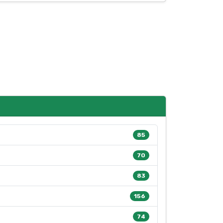
85
70
83
156
74