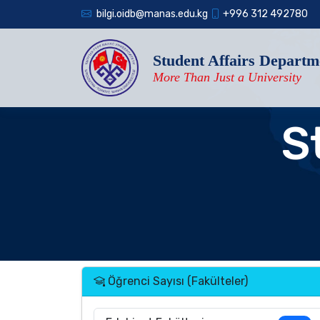
bilgi.oidb@manas.edu.kg
+996 312 492780
Student Affairs Departm
More Than Just a University
S
Öğrenci Sayısı (Fakülteler)