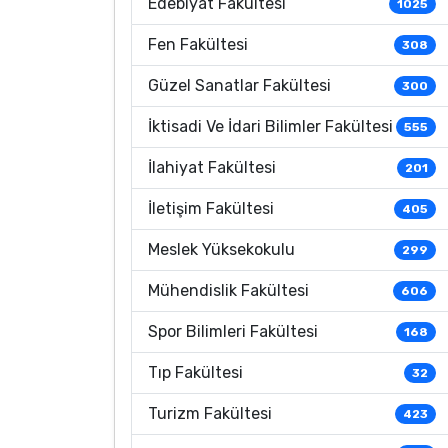
Edebiyat Fakültesi
1025
Fen Fakültesi
308
Güzel Sanatlar Fakültesi
300
İktisadi Ve İdari Bilimler Fakültesi
555
İlahiyat Fakültesi
201
İletişim Fakültesi
405
Meslek Yüksekokulu
299
Mühendislik Fakültesi
606
Spor Bilimleri Fakültesi
168
Tıp Fakültesi
32
Turizm Fakültesi
423