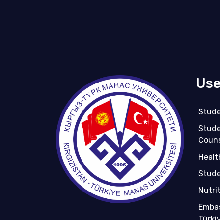
Use
Stude
Stude
Couns
Healt
Stude
Nutri
Embas
Türkiy