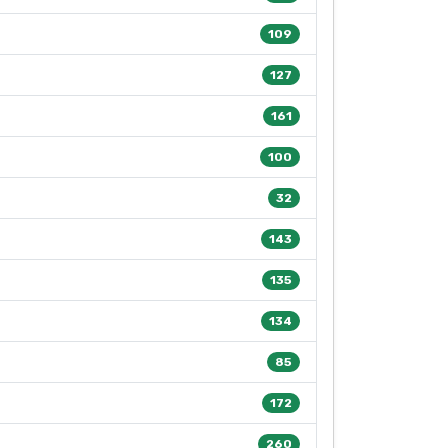
109
127
161
100
32
143
135
134
85
172
260