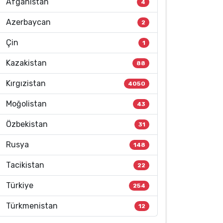
Afganistan
4
Azerbaycan
2
Çin
1
Kazakistan
88
Kırgızistan
4050
Moğolistan
43
Özbekistan
31
Rusya
148
Tacikistan
22
Türkiye
254
Türkmenistan
12