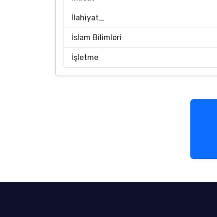
İlahiyat_
İslam Bilimleri
İşletme