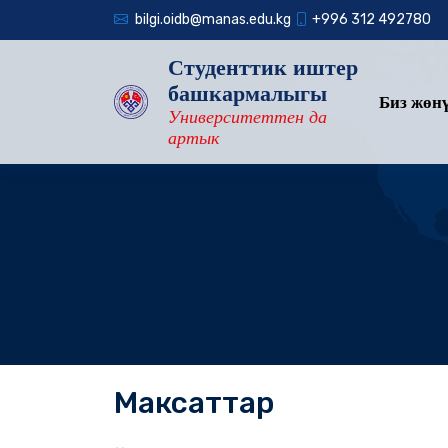
bilgi.oidb@manas.edu.kg
+996 312 492780
Студенттик иштер
башкармалыгы
Биз жөн
Университеттен да
артык
Максаттар