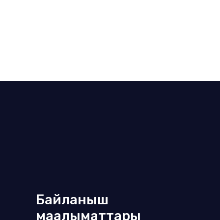
Байланыш
маалыматтары