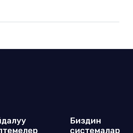
йдалуу
Биздин
лтемелер
системалар