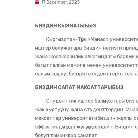
17 December, 2025
БИЗДИН КЫЗМАТЫБЫЗ
Кыргызстан-Түрк «Манас» университет
иштер бөлүмү катары биздин негизги прин
жана жоопкерчилик алкагындагы бардык
багытталган мамиле менен университетти
салым кошуу; биздин студенттерге тез, а
БИЗДИН САПАТ МАКСАТТАРЫБЫЗ
Студенттик иштер бөлүмү катары биз анык
жакшыртууну жана студенттердин канаат
максаттар университетибиздин жалпы сап
эффективдүү түрдө жүргүзүүнү көздөйт. Биз
болуп төмөнкүлөр саналат: