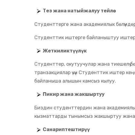
Тез жана натыйжалуу тейлөө
Студенттерге жана академиялык бөлүмдөрг
Студенттик иштерге байланыштуу иштерди
Жеткиликтүүлүк
Студенттер, окутуучулар жана тиешелүү б
транзакциялар үчүн Студенттик иштер кең
байланыша алышын камсыз кылуу.
Пикир жана жакшыртуу
Биздин студенттердин жана академиялык б
кызматтарды тынымсыз жакшыртуу жана өнү
Санариптештирүү