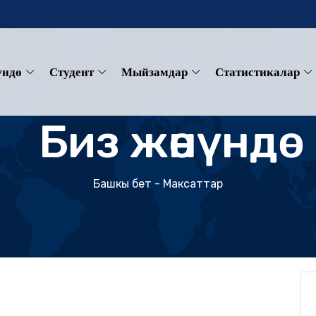
үндө
Студент
Мыйзамдар
Статистикалар
Биз жөнүндө
Башкы бет
- Максаттар