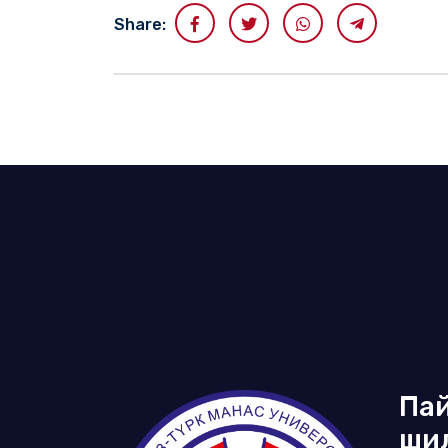
Share:
Па
ши