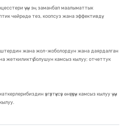
цесстери үчүн эң заманбап маалыматтык
ик чөйрөдө тез, коопсуз жана эффективдүү
 иштердин жана жол-жоболордун жана даярдалган
на жеткиликтүү болушун камсыз кылуу; отчеттук
рлерибиздин үзгүлтүксүз өнүгүүсүн камсыз кылуу үчүн
кылуу.