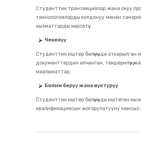
Студенттик транзакциялар жана окуу про
технологияларды колдонуу менен санарипт
кызматтарды көрсөтүү.
Ченелүү
Студенттик иштер бөлүмүндө аткарылган
документтердин өлчөнгөн, текшерилүүчү жа
маалыматтар.
Билим берүү жана өнүктүрүү
Студенттик иштер бөлүмүндө иштеген кызматке
квалификациясын жогорулатууну камсыз 