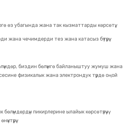
ө өз убагында жана так кызматтарды көрсөтүү,
 жана чечимдерди тез жана катасыз бүтүрүү.
өлүмдөр, биздин бөлүмгө байланыштуу жумуш жана
сесине физикалык жана электрондук түрдө оңой
өлүмдөрдүн пикирлерине ылайык көрсөтүлүүчү
ктүрүү.