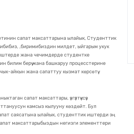
инин сапат максаттарына ылайык, Студенттик
цибибиз, ,биримибиздин милдет, ыйгарым укук
 иштерде жана чечимдерде студентке
н билим берүү жана башкаруу процесстерине
чык-айкын жана сапаттуу кызмат көрсөтүү.
таган сапат максаттары, үзгүлтүксүз
тануусун камсыз кылууну көздөйт. Бул
ат саясатына ылайык, студенттик иштерди эң ​​
дин сапат максаттарыбыздын негизги элементтери