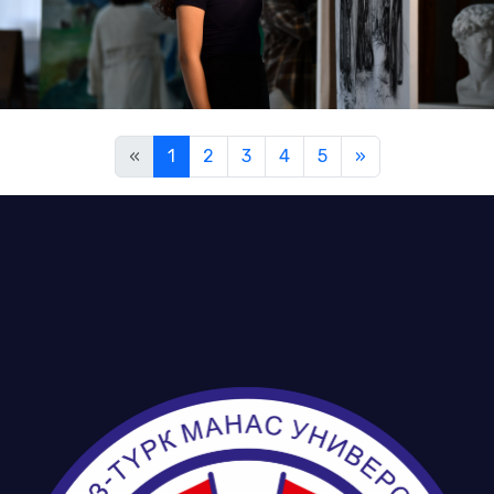
«
1
2
3
4
5
»