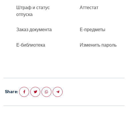
Штраф и статус
Аттестат
отпуска
Заказ документа
E-п
редметы
E-б
иблиотека
Изменить пароль
Share: