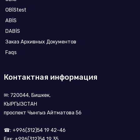
OBİStest
ABİS
DABİS
Заказ Архивных Документов
Faqs
Контактная информация
✉: 720044, Бишкек,
КЫРГЫЗСТАН
проспект Чынгыз Айтматова 56
☎: +996(312)54 19 42-46
Fax: +996(312)54 19 35