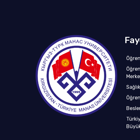
Fay
Öğren
Öğren
Merke
Sağlı
Öğren
Besl
Türki
Büyüke