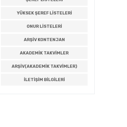
YÜKSEK ŞEREF LISTELERI
ONUR LISTELERI
ARŞIV KONTENJAN
AKADEMIK TAKVIMLER
ARŞIV(AKADEMIK TAKVIMLER)
İLETIŞIM BILGILERI