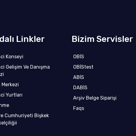
dalı Linkler
Bizim Servisler
ci Konseyi
OBİS
ci Gelişim Ve Danışma
OBİStest
zi
ABİS
k Merkezi
DABİS
ci Yurtları
Arşiv Belge Siparişi
enme
Faqs
ye Cumhuriyeti Bişkek
lçiliğii