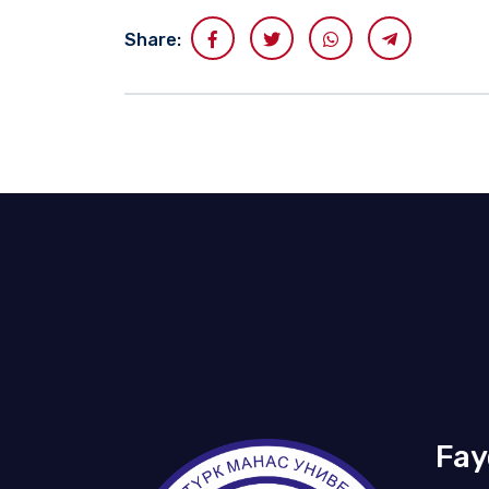
Share:
Fay