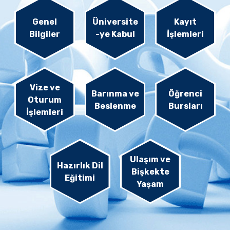
Genel
Üniversite
Kayıt
Bilgiler
-ye Kabul
İşlemleri
Vize ve
Barınma ve
Öğrenci
Oturum
Beslenme
Bursları
İşlemleri
Ulaşım ve
Hazırlık Dil
Bişkekte
Eğitimi
Yaşam