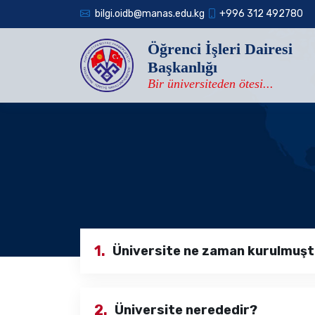
bilgi.oidb@manas.edu.kg
+996 312 492780
Öğrenci İşleri Dairesi
Başkanlığı
Bir üniversiteden ötesi...
1.
Üniversite ne zaman kurulmuş
2.
Üniversite nerededir?