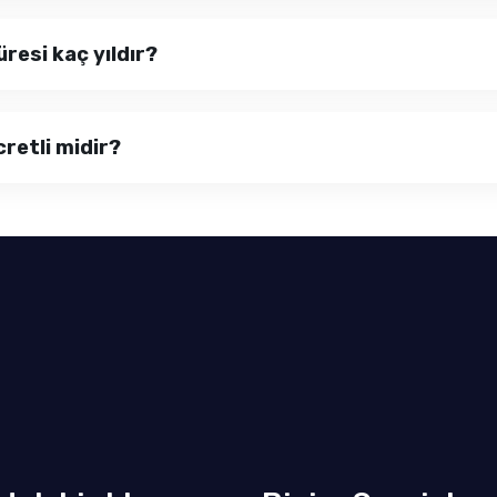
resi kaç yıldır?
retli midir?