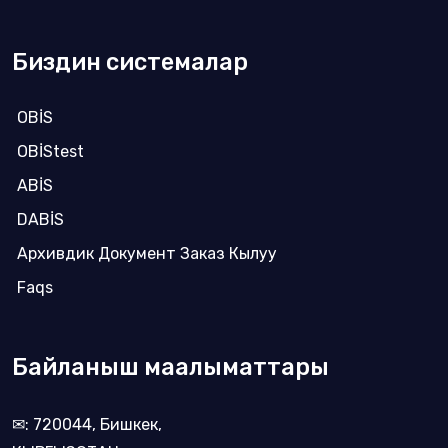
Биздин системалар
OBİS
OBİStest
ABİS
DABİS
Архивдик Документ Заказ Кылуу
Faqs
Байланыш маалыматтары
✉: 720044, Бишкек,