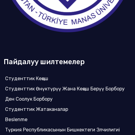
Пайдалуу шилтемелер
Студенттик Кеңеш
Студенттик Өнүктүрүү Жана Кеңеш Берүү Борбору
Ден Соолук Борбору
Студенттик Жатаканалар
Beslenme
Түркия Республикасынын Бишкектеги Элчилигиi