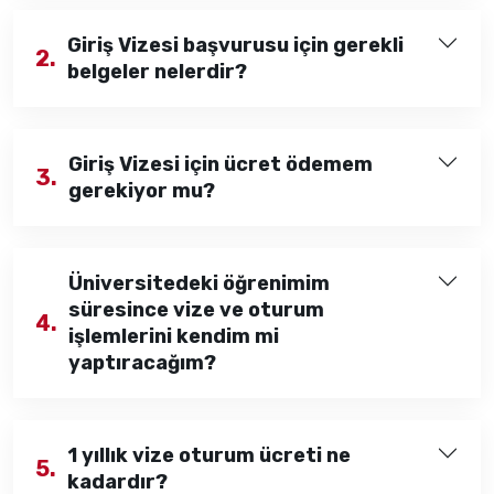
Giriş Vizesi başvurusu için gerekli
2.
belgeler nelerdir?
Giriş Vizesi için ücret ödemem
3.
gerekiyor mu?
Üniversitedeki öğrenimim
süresince vize ve oturum
4.
işlemlerini kendim mi
yaptıracağım?
1 yıllık vize oturum ücreti ne
5.
kadardır?